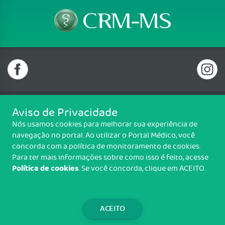
Aviso de Privacidade
Telefone: (67) 3320 7700
Nós usamos cookies para melhorar sua experiência de
Email: crmms@crmms.org.br
navegação no portal. Ao utilizar o Portal Médico, você
Rua Desembargador Leão Neto do Carmo, 305 Jd. Veraneio, Campo
concorda com a política de monitoramento de cookies.
Grande/MS - CEP: 79037-100
Para ter mais informações sobre como isso é feito, acesse
Política de cookies
. Se você concorda, clique em ACEITO.
Copyright CRM-MS. Todos os direitos reservados.
TRANSPARÊNCIA E PRESTAÇÃO DE
CONTAS
ACEITO