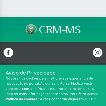
Aviso de Privacidade
Telefone: (67) 3320 7700
Nós usamos cookies para melhorar sua experiência de
Email: crmms@crmms.org.br
navegação no portal. Ao utilizar o Portal Médico, você
Rua Desembargador Leão Neto do Carmo, 305 Jd. Veraneio, Campo
concorda com a política de monitoramento de cookies.
Grande/MS - CEP: 79037-100
Para ter mais informações sobre como isso é feito, acesse
Política de cookies
. Se você concorda, clique em ACEITO.
Copyright CRM-MS. Todos os direitos reservados.