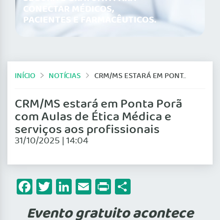
CONECTAR MÉDICOS,
PACIENTES E FARMACÊUTICOS.
INÍCIO
NOTÍCIAS
CRM/MS ESTARÁ EM PONTA PORÃ COM AULAS DE ÉTICA MÉDICA E SERVIÇOS AOS PROFISSIONAIS
CRM/MS estará em Ponta Porã
com Aulas de Ética Médica e
serviços aos profissionais
31/10/2025 | 14:04
Facebook
Twitter
LinkedIn
Email
Print
Share
Evento gratuito acontece