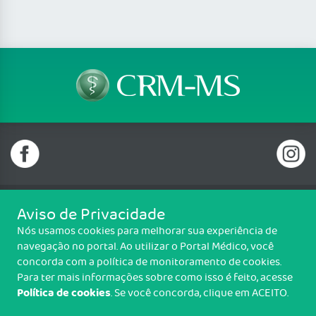
Aviso de Privacidade
Telefone: (67) 3320 7700
Nós usamos cookies para melhorar sua experiência de
Email: crmms@crmms.org.br
navegação no portal. Ao utilizar o Portal Médico, você
Rua Desembargador Leão Neto do Carmo, 305 Jd. Veraneio, Campo
concorda com a política de monitoramento de cookies.
Grande/MS - CEP: 79037-100
Para ter mais informações sobre como isso é feito, acesse
Política de cookies
. Se você concorda, clique em ACEITO.
Copyright CRM-MS. Todos os direitos reservados.