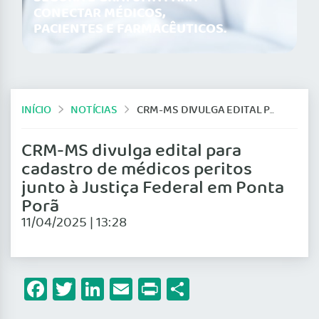
CONECTAR MÉDICOS,
PACIENTES E FARMACÊUTICOS.
INÍCIO
NOTÍCIAS
CRM-MS DIVULGA EDITAL PARA CADASTRO DE MÉDICOS PERITOS JUNTO À JUSTIÇA FEDERAL EM PONTA PORÃ
CRM-MS divulga edital para
cadastro de médicos peritos
junto à Justiça Federal em Ponta
Porã
11/04/2025 | 13:28
Facebook
Twitter
LinkedIn
Email
Print
Share